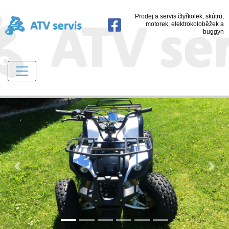
Prodej a servis čtyřkolek, skútrů,
motorek, elektrokoloběžek a
buggyn
Previous
Next